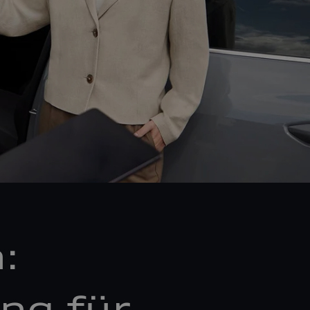
:
ng für