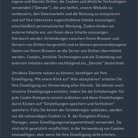
eigene und Dienste Dritter, die Cookies und ähnliche Technologien
verwenden ("Dienste"), die uns helfen, unsere Website zu
verbessern, den Datenverkehr und die Nutzung zu analysieren
und auf Ihre Interessen zugeschnittene Inhalte anzuzeigen,
einschließlich personalisierter Werbung. Zudem binden wir
externe Inhalte ein, um Ihnen diese Inhalte anzuzeigen.
Hierdurch werden Verbindungen zwischen Ihrem Browser und
Servern von Dritten hergestellt und es können personenbezogene
Daten von Ihrem Browser an die Server von Dritten übermittelt
werden. Cookies, ähnliche Technologien und die Einbindung von
externen Inhalten werden nachfolgend als „Dienste“ bezeichnet.
Um diese Dienste nutzen zu können, benötigen wir Ihre
Einwilligung. Mit einem Klick auf "Alle akzeptieren" erteilen Sie
Ihre Einwilligung zur Verwendung aller Dienste. Sie können auch
Münchewiese 5
einzelne Einwilligungen erteilen, indem Sie die Schieberegler für
31137 Hildesheim
jede Cookie-Kategorie einzeln anklicken und diese Einstellungen
durch Klicken auf "Einstellungen speichern und fortfahren"
05121 9993450
speichern. Falls Sie keinen der Schieberegler anklicken, werden
nur die notwendigen Cookies (z. B. der Ensighten Privacy
Manager, unser Einwilligungsmanagementtool) verwendet. Sie
kontakt@vw-zentrum-hildesheim.de
sind nicht gesetzlich verpflichtet, in die Verwendung von Cookies
einzuwilligen, aber wenn Sie Ihre Einwilligung nicht erteilen,