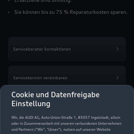
›
Sie können bis zu 75 % Reparaturkosten sparen.
Serviceberater kontaktieren
Servicetermin vereinbaren
Cookie und Datenfreigabe
Einstellung
Autohaus Kühl
Wir, die AUDI AG, Auto-Union-Straße 1, 85057 Ingolstadt, allein
oder in Zusammenarbeit mit unseren verbundenen Unternehmen
Servicepartner
e-tron
und Partnern ("Wir", "Unser"), nutzen auf unserer Website